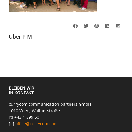
Über
P M
BLEIBEN WIR
IN KONTAKT
currycom communication partners GmbH
1010 Wien, Wallnerstraße 1
[t] +43 1 599 50
[e]
office@currycom.com